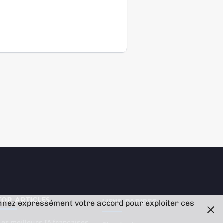
TOP ARTICLES
LIENS RAPIDES
onnez expressément votre accord pour exploiter ces
Les meilleurs IA françaises