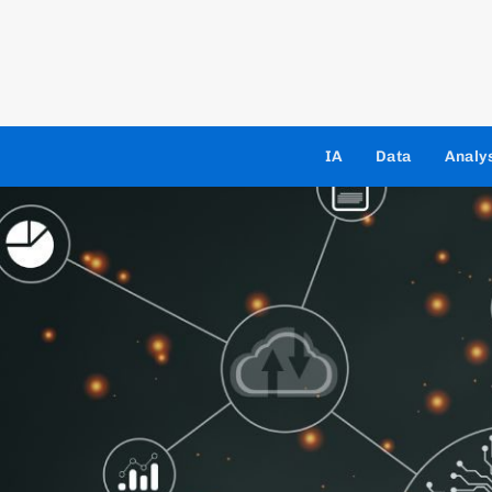
IA
Data
Analy