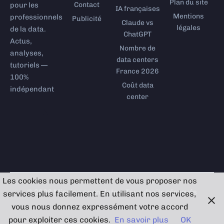
Plan du site
pour les
Contact
IA françaises
Mentions
professionnels
Publicité
Claude vs
légales
de la data.
ChatGPT
Actus,
Nombre de
analyses,
data centers
tutoriels —
France 2026
100%
Coût data
indépendant
center
F
Y
X
a
o
-
c
u
t
e
t
w
b
u
i
o
b
t
o
e
t
k
e
r
Les cookies nous permettent de vous proposer nos
© 2026 Mission open data • Tous droits réservés
services plus facilement. En utilisant nos services,
vous nous donnez expressément votre accord
pour exploiter ces cookies.
En savoir plus
OK