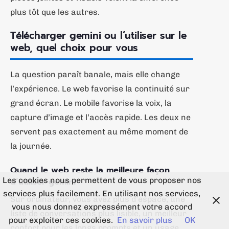
plus tôt que les autres.
Télécharger gemini ou l’utiliser sur le
web, quel choix pour vous
La question paraît banale, mais elle change
l’expérience. Le web favorise la continuité sur
grand écran. Le mobile favorise la voix, la
capture d’image et l’accès rapide. Les deux ne
servent pas exactement au même moment de
la journée.
Quand le web reste la meilleure façon
d’utiliser gemini
Les cookies nous permettent de vous proposer nos
services plus facilement. En utilisant nos services,
Sur ordinateur, vous avez plus d’espace, une
vous nous donnez expressément votre accord
liste de conversations plus lisible, un meilleur
pour exploiter ces cookies.
En savoir plus
OK
confort pour les longs prompts et un usage