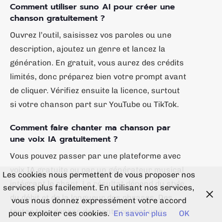
Comment utiliser suno AI pour créer une
chanson gratuitement ?
Ouvrez l’outil, saisissez vos paroles ou une
description, ajoutez un genre et lancez la
génération. En gratuit, vous aurez des crédits
limités, donc préparez bien votre prompt avant
de cliquer. Vérifiez ensuite la licence, surtout
si votre chanson part sur YouTube ou TikTok.
Comment faire chanter ma chanson par
une voix IA gratuitement ?
Vous pouvez passer par une plateforme avec
voix IA gratuite ou par un générateur musical
Les cookies nous permettent de vous proposer nos
intégrant le chant. Le résultat dépend du style,
services plus facilement. En utilisant nos services,
du débit et de la longueur des phrases. Des
vous nous donnez expressément votre accord
textes trop denses donnent souvent une
pour exploiter ces cookies.
En savoir plus
OK