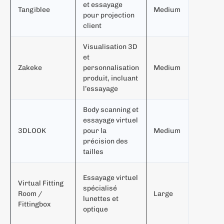
et essayage
Tangiblee
Medium
c
pour projection
m
client
Visualisation 3D
M
et
c
Zakeke
personnalisation
Medium
m
produit, incluant
p
l’essayage
Body scanning et
M
essayage virtuel
a
3DLOOK
pour la
Medium
c
précision des
t
tailles
M
Essayage virtuel
Virtual Fitting
e
spécialisé
Room /
Large
o
lunettes et
Fittingbox
c
optique
l