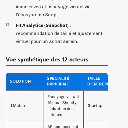
immersives et essayage virtuel via
l’écosystème Snap.
Fit Analytics (Snapchat)
:
recommandation de taille et ajustement
virtuel pour un achat serein.
Vue synthétique des 12 acteurs
SPÉCIALITÉ
TAILLE
T
SOLUTION
PRINCIPALE
D’ENTREPRISE
C
Essayage virtuel
B
IA pour Shopify,
1Match
Startup
S
réduction des
c
retours
AR commerce et