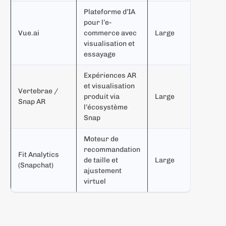
Plateforme d’IA
pour l’e-
G
Vue.ai
commerce avec
Large
e
visualisation et
c
essayage
Expériences AR
M
et visualisation
Vertebrae /
r
produit via
Large
Snap AR
f
l’écosystème
m
Snap
Moteur de
G
recommandation
Fit Analytics
c
de taille et
Large
(Snapchat)
m
ajustement
f
virtuel