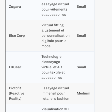
M
essayage virtuel
Zugara
Small
p
pour vêtements
m
et accessoires
Virtual fitting,
ajustement et
M
Else Corp
personnalisation
Small
m
digitale pour la
d
mode
Technologie
d’essayage
M
FXGear
virtuel et AR
Small
i
pour textile et
accessoires
Pictofit
Essayage virtuel
M
(Reactive
immersif pour
Medium
m
Reality)
retailers fashion
f
Visualisation 3D
R